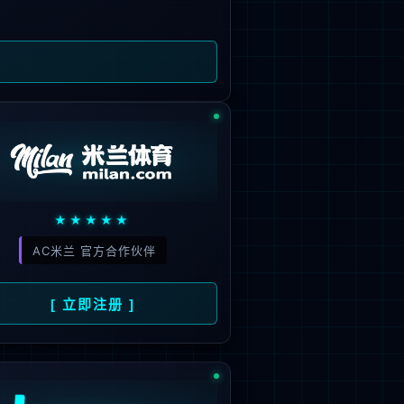
微信公众号