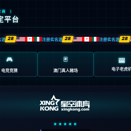
首页
关于
产业体系
行业动态
404 error
leyu.com
糟糕,页面找不到了
可能的原因是
网站可能在进行维护或者出现了程序问题。
秒自动跳转到首页
回到首页