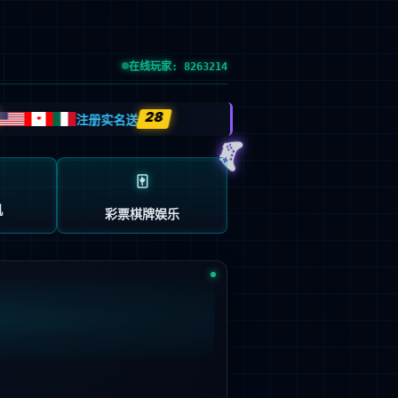
新闻中心
党的建设
多彩
招采信息
leyu.com