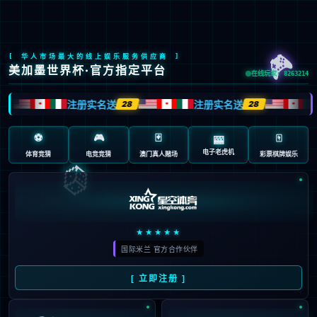
首页
关于leyu.com
新闻中心
产业体系
集团要闻
时政要闻
媒体聚焦
行业动态
首页
新闻中心
党的建设
多彩leyu.com
校企协同 产教融合 | 郑州leyu.com
01
集团与河南农业大学举行卓越导师聘