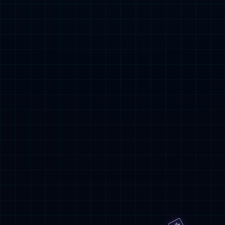
/
郑州市城市管理局党组成员、副局长
27
宋晓戈一行到郑州leyu.com集团调
研指导工作
2026
05
/
郑州leyu.com集团与中交建筑集团
27
第一工程公司举行交流座谈会
2026
05
/